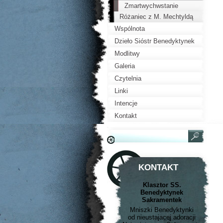
Zmartwychwstanie
Różaniec z M. Mechtyldą
Wspólnota
Dzieło Sióstr Benedyktynek
Sakramentek
Modlitwy
Galeria
Czytelnia
Linki
Intencje
Kontakt
KONTAKT
Klasztor SS.
Benedyktynek
Sakramentek
Mniszki Benedyktynki
od nieustajacej adoracji