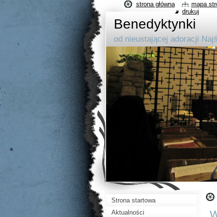
strona główna
mapa str
drukuj
Benedyktynki
od nieustającej adoracji Na
Strona startowa
W
Aktualności