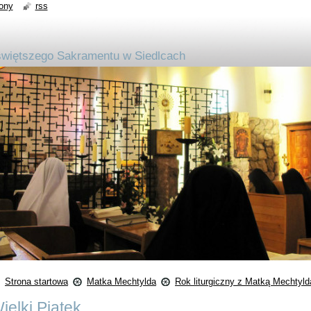
ony
rss
jświętszego Sakramentu w Siedlcach
Strona startowa
Matka Mechtylda
Rok liturgiczny z Matką Mechtyld
ielki Piatek