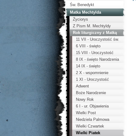
Św. Benedykt
Matka Mechtylda
Życiorys
Z Pism M. Mechtyldy
Rok liturgiczny z Matką
Mechtyldą
11 VII - Uroczystość św.
Benedykta
6 VIII - święto
Przemienienia Pańskiego
15 VIII - Uroczystość
Wniebowzięcia NMP
8 IX - święto Narodzenia
Matki Bożej
14 IX - święto
Podwyższenia Krzyża
2 X - wspomnienie
Swiętego
Aniołów Stróżów
1 XI - Uroczystość
Wszystkich Świętych
Adwent
Boże Narodzenie
Nowy Rok
6 I - ur. Objawienia
Pańskiego
Wielki Post
Niedziela Palmowa
Wielki Czwartek
Wielki Piatek