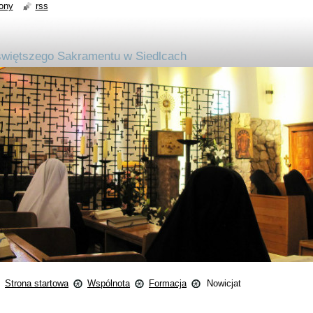
ony
rss
jświętszego Sakramentu w Siedlcach
Strona startowa
Wspólnota
Formacja
Nowicjat