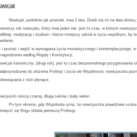
owicjat
wicjat, podobnie jak postulat, trwa 2 lata. Dzieli się on na dwa okresy:
pierwszy rok nowicjatu
, który trwa jeden rok; jest to czas, w którym nowicju
dlitwę, medytację i studium i bierze mniejszy udział w życiu wspólnym, by l
wołanie,
k i poznać i wejść w wymagania życia monastycznego i kontemplacyjnego, w du
nagrodzenia według Reguły i Konstytucji;
owicjat kanoniczny
; (drugi rok), jest to czas bezpośredniego przygotowania si
nadprzyrodzonej do złożenia Profesji i życia we Wspólnocie; nowicjuszka po
zobowiązania z nich płynące.
wicjuszki noszą czarną, długą suknię i biały welon.
 tym okresie, gdy Wspólnota uzna, że nowicjuszka prawdziwie szuka B
święcić się Bogu składa pierwszą Profesję.