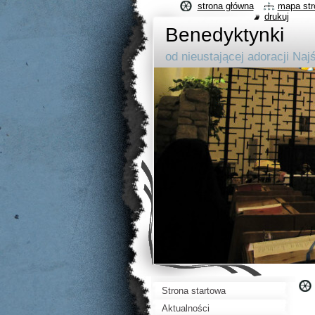
strona główna
mapa str
drukuj
Benedyktynki
od nieustającej adoracji Na
Strona startowa
Aktualności